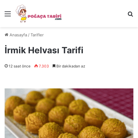
Menü
Ar
Anasayfa
/
Tarifler
İrmik Helvası Tarifi
12 saat önce
7.303
Bir dakikadan az