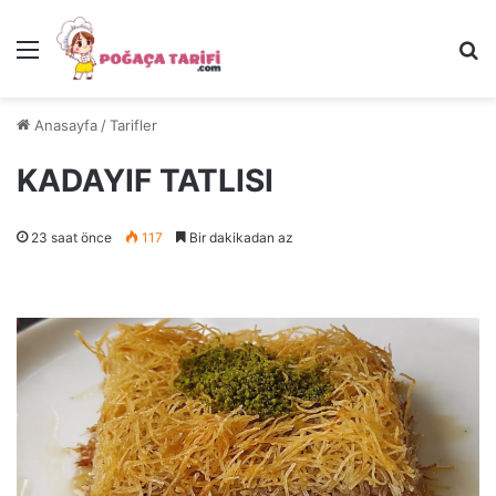
Menü
Ar
Anasayfa
/
Tarifler
KADAYIF TATLISI
23 saat önce
117
Bir dakikadan az