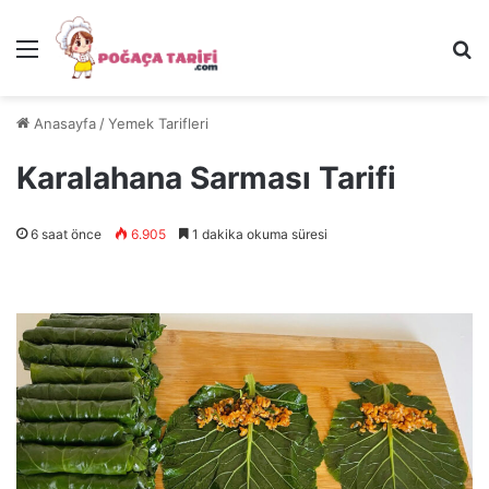
Menü
Ar
Anasayfa
/
Yemek Tarifleri
Karalahana Sarması Tarifi
6 saat önce
6.905
1 dakika okuma süresi