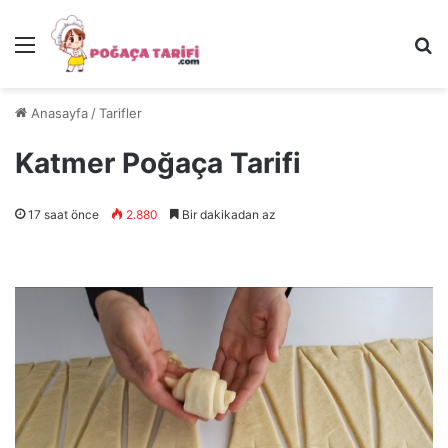
Menü
Ar
Anasayfa
/
Tarifler
Katmer Poğaça Tarifi
17 saat önce
2.880
Bir dakikadan az