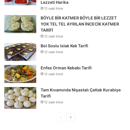
Lezzeti Harika
12 saat önce
BÖYLE BİR KATMER BÖYLE BİR LEZZET
YOK TEL TEL AYRILAN İNCECİK KATMER
TARİFİ
12 saat önce
Bol Soslu Islak Kek Tarifi
12 saat önce
Enfes Orman Kebabı Tarifi
12 saat önce
Tam Kıvamında Nişastalı Çatlak Kurabiye
Tarifi
12 saat önce
Önceki
Sonraki
sayfa
sayfa