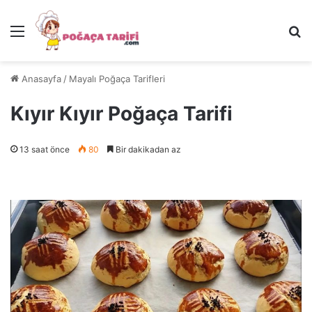
Menü
Ar
Anasayfa
/
Mayalı Poğaça Tarifleri
Kıyır Kıyır Poğaça Tarifi
13 saat önce
80
Bir dakikadan az