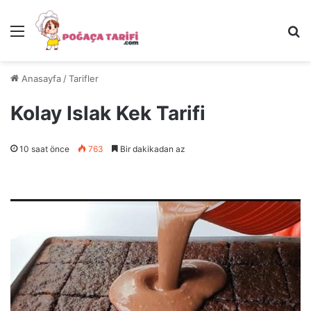
Menü
Ar
Anasayfa
/
Tarifler
Kolay Islak Kek Tarifi
10 saat önce
763
Bir dakikadan az