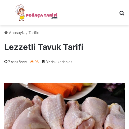
Menü
Ar
Anasayfa
/
Tarifler
Lezzetli Tavuk Tarifi
7 saat önce
96
Bir dakikadan az