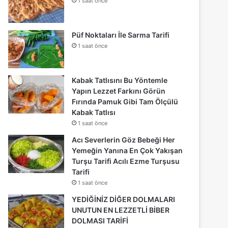
1 saat önce
Püf Noktaları İle Sarma Tarifi
1 saat önce
Kabak Tatlısını Bu Yöntemle
Yapın Lezzet Farkını Görün
Fırında Pamuk Gibi Tam Ölçülü
Kabak Tatlısı
1 saat önce
Acı Severlerin Göz Bebeği Her
Yemeğin Yanına En Çok Yakışan
Turşu Tarifi Acılı Ezme Turşusu
Tarifi
1 saat önce
YEDİĞİNİZ DİĞER DOLMALARI
UNUTUN EN LEZZETLİ BİBER
DOLMASI TARİFİ