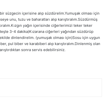
 bir süzgecin içerisine alıp süzdürelim.Yumuşak olması için
eye unu, tuzu ve baharatları alıp karıştıralım.Süzdürmüş
ıralım.Kızgın yağın içerisinde ciğerlerimizi teker teker
a ateşte 3-4 dakika)Kızarana ciğerleri yağından süzdürüp
şekilde dinlendirelim. (yumuşak olması için)Sosu için uygun
iber, pul biber ve karabiberi alıp karıştıralım.Dinlenmiş olan
arıştırdıktan sonra servis edebilirsiniz.