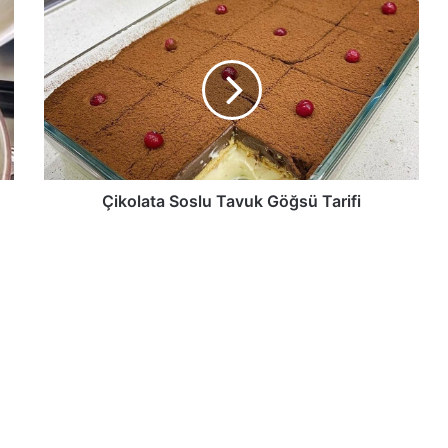
Çikolata
Soslu
Tavuk
Göğsü
Tarifi
Çikolata Soslu Tavuk Göğsü Tarifi