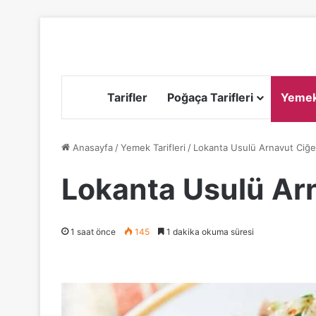
Tarifler
Poğaça Tarifleri
Yemek 
Anasayfa
/
Yemek Tarifleri
/
Lokanta Usulü Arnavut Ciğeri
Lokanta Usulü Arn
1 saat önce
145
1 dakika okuma süresi