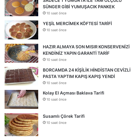
SADECE 1 YUMURTA İLE TAM ÖLÇÜLÜ
SÜNGER GİBİ YUMUŞACIK PANKEK
10 saat önce
YEŞİL MERCİMEK KÖFTESİ TARİFİ
10 saat önce
HAZIR ALMAYA SON MISIR KONSERVENİZİ
KENDİNİZ YAPIN GARANTİ TARİF
10 saat önce
BORCAMDA 24 KİŞİLİK HİNDİSTAN CEVİZLİ
PASTA YAPTIM KAPIŞ KAPIŞ YENDİ
10 saat önce
Kolay El Açması Baklava Tarifi
10 saat önce
Susamlı Çörek Tarifi
10 saat önce