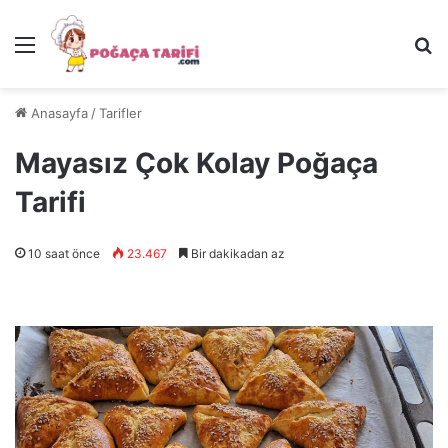
Menü
Ar
Anasayfa
/
Tarifler
Mayasız Çok Kolay Poğaça
Tarifi
10 saat önce
23.467
Bir dakikadan az