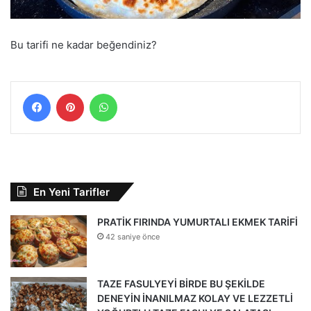
Bu tarifi ne kadar beğendiniz?
Facebook
Pinterest
WhatsApp
En Yeni Tarifler
PRATİK FIRINDA YUMURTALI EKMEK TARİFİ
42 saniye önce
TAZE FASULYEYİ BİRDE BU ŞEKİLDE
DENEYİN İNANILMAZ KOLAY VE LEZZETLİ