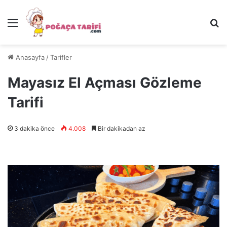
Menü
Ar
Anasayfa
/
Tarifler
Mayasız El Açması Gözleme
Tarifi
3 dakika önce
4.008
Bir dakikadan az