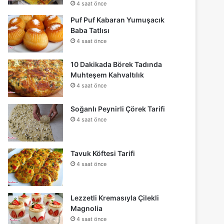
4 saat önce
Puf Puf Kabaran Yumuşacık
Baba Tatlısı
4 saat önce
10 Dakikada Börek Tadında
Muhteşem Kahvaltılık
4 saat önce
Soğanlı Peynirli Çörek Tarifi
4 saat önce
Tavuk Köftesi Tarifi
4 saat önce
Lezzetli Kremasıyla Çilekli
Magnolia
4 saat önce