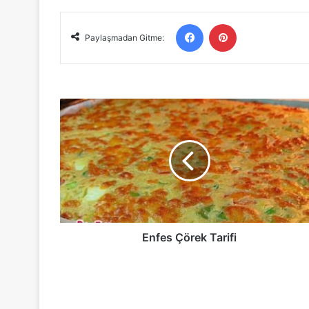
Facebook
Pinterest
Paylaşmadan Gitme:
Enfes
Çörek
Tarifi
Enfes Çörek Tarifi