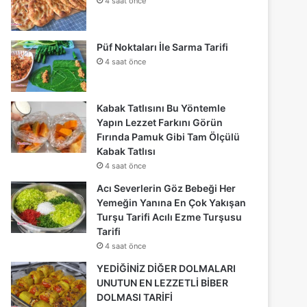
4 saat önce
Püf Noktaları İle Sarma Tarifi
4 saat önce
Kabak Tatlısını Bu Yöntemle
Yapın Lezzet Farkını Görün
Fırında Pamuk Gibi Tam Ölçülü
Kabak Tatlısı
4 saat önce
Acı Severlerin Göz Bebeği Her
Yemeğin Yanına En Çok Yakışan
Turşu Tarifi Acılı Ezme Turşusu
Tarifi
4 saat önce
YEDİĞİNİZ DİĞER DOLMALARI
UNUTUN EN LEZZETLİ BİBER
DOLMASI TARİFİ