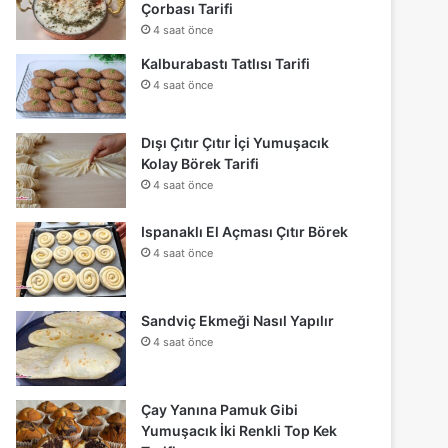
Çorbası Tarifi
4 saat önce
Kalburabastı Tatlısı Tarifi
4 saat önce
Dışı Çıtır Çıtır İçi Yumuşacık
Kolay Börek Tarifi
4 saat önce
Ispanaklı El Açması Çıtır Börek
4 saat önce
Sandviç Ekmeği Nasıl Yapılır
4 saat önce
Çay Yanına Pamuk Gibi
Yumuşacık İki Renkli Top Kek