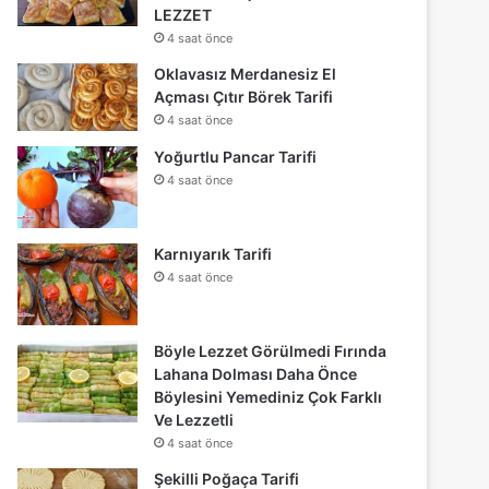
LEZZET
4 saat önce
Oklavasız Merdanesiz El
Açması Çıtır Börek Tarifi
4 saat önce
Yoğurtlu Pancar Tarifi
4 saat önce
Karnıyarık Tarifi
4 saat önce
Böyle Lezzet Görülmedi Fırında
Lahana Dolması Daha Önce
Böylesini Yemediniz Çok Farklı
Ve Lezzetli
4 saat önce
Şekilli Poğaça Tarifi