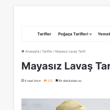
Tarifler
Poğaça Tarifleri
Yemek 
Anasayfa
/
Tarifler
/
Mayasız Lavaş Tarifi
Mayasız Lavaş Tar
4 saat önce
352
Bir dakikadan az