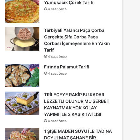
Yumuşacık Çörek Tarifi
4 saat önce
Terbiyeli Yalancı Paça Çorba
Gerçekte Şifa Çorba Paça
Çorbası İçemeyenlere En Yakın
Tarif
4 saat önce
Fırında Palamut Tarifi
4 saat önce
TRİLEÇEYE RAKİP BU KADAR
LEZZETLİ OLUNUR MU ŞERBET
KAYNATMAK YOK KOLAY
YAPIMI İLE 3 KAŞIK TATLISI
4 saat önce
1 ŞİŞE MADEN SUYU İLE TADINA
DOYULMAZ ŞAHANE BİR