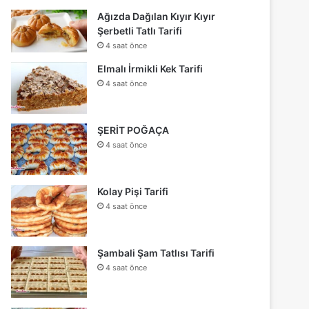
Ağızda Dağılan Kıyır Kıyır
Şerbetli Tatlı Tarifi
4 saat önce
Elmalı İrmikli Kek Tarifi
4 saat önce
ŞERİT POĞAÇA
4 saat önce
Kolay Pişi Tarifi
4 saat önce
Şambali Şam Tatlısı Tarifi
4 saat önce