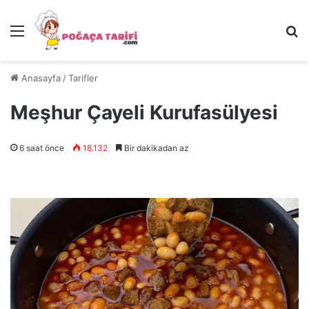
Menü
Ar
Anasayfa
/
Tarifler
Meşhur Çayeli Kurufasülyesi
6 saat önce
18.132
Bir dakikadan az