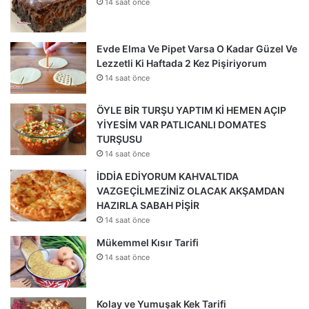
14 saat önce
Evde Elma Ve Pipet Varsa O Kadar Güzel Ve
Lezzetli Ki Haftada 2 Kez Pişiriyorum
14 saat önce
ÖYLE BİR TURŞU YAPTIM Kİ HEMEN AÇIP
YİYESİM VAR PATLICANLI DOMATES
TURŞUSU
14 saat önce
İDDİA EDİYORUM KAHVALTIDA
VAZGEÇİLMEZİNİZ OLACAK AKŞAMDAN
HAZIRLA SABAH PİŞİR
14 saat önce
Mükemmel Kısır Tarifi
14 saat önce
Kolay ve Yumuşak Kek Tarifi