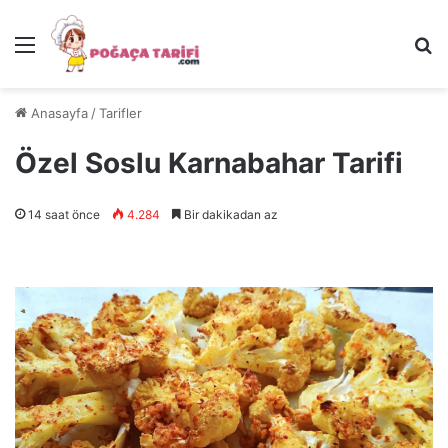
Menü
Ar
Anasayfa
/
Tarifler
Özel Soslu Karnabahar Tarifi
14 saat önce
4.284
Bir dakikadan az