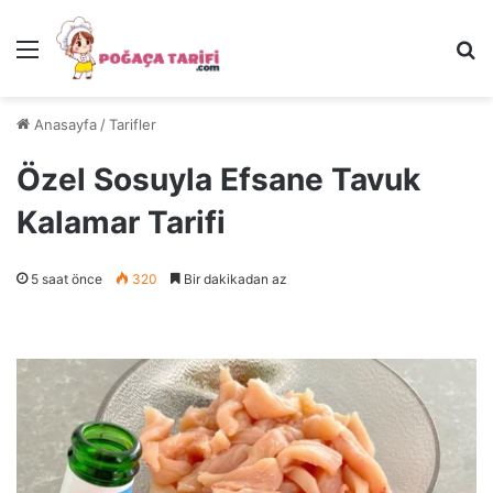
Menü
Ar
Anasayfa
/
Tarifler
Özel Sosuyla Efsane Tavuk
Kalamar Tarifi
5 saat önce
320
Bir dakikadan az