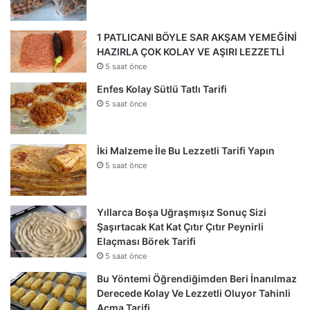
1 PATLICANI BÖYLE SAR AKŞAM YEMEĞİNİ
HAZIRLA ÇOK KOLAY VE AŞIRI LEZZETLİ
5 saat önce
Enfes Kolay Sütlü Tatlı Tarifi
5 saat önce
İki Malzeme İle Bu Lezzetli Tarifi Yapın
5 saat önce
Yıllarca Boşa Uğraşmışız Sonuç Sizi
Şaşırtacak Kat Kat Çıtır Çıtır Peynirli
Elaçması Börek Tarifi
5 saat önce
Bu Yöntemi Öğrendiğimden Beri İnanılmaz
Derecede Kolay Ve Lezzetli Oluyor Tahinli
Açma Tarifi