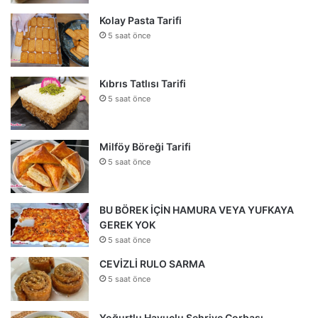
Kolay Pasta Tarifi
5 saat önce
Kıbrıs Tatlısı Tarifi
5 saat önce
Milföy Böreği Tarifi
5 saat önce
BU BÖREK İÇİN HAMURA VEYA YUFKAYA
GEREK YOK
5 saat önce
CEVİZLİ RULO SARMA
5 saat önce
Yoğurtlu Havuçlu Şehriye Çorbası