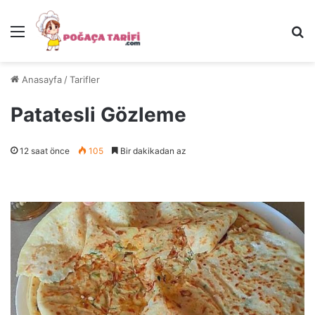
Menü
Ar
Anasayfa
/
Tarifler
Patatesli Gözleme
12 saat önce
105
Bir dakikadan az