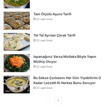
Tam Ölçülü Aşure Tarifi
22 saat önce
Tel Tel Ayrılan Çörek Tarifi
22 saat önce
Ispanağınız Varsa Mutlaka Böyle Yapın
Müthiş Oluyor
22 saat önce
Bu Sebze Çorbasını Her Gün Yiyebilirim O
Kadar Lezzetli Ki Herkes Bunu Soruyor
22 saat önce
Önceki
Sonraki
sayfa
sayfa