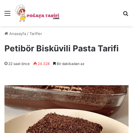
Menü
Ar
Anasayfa
/
Tarifler
Petibör Bisküvili Pasta Tarifi
22 saat önce
24.328
Bir dakikadan az