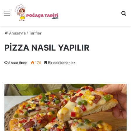
Menü
Ar
Anasayfa
/
Tarifler
PİZZA NASIL YAPILIR
8 saat önce
176
Bir dakikadan az