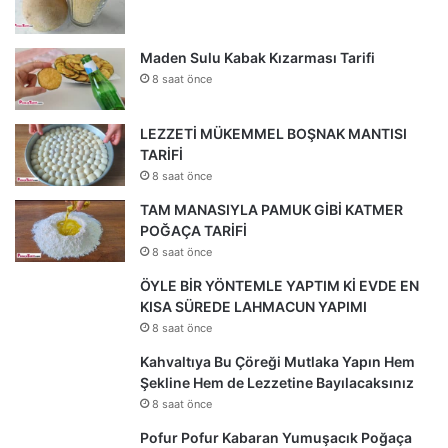
Maden Sulu Kabak Kızarması Tarifi
8 saat önce
LEZZETİ MÜKEMMEL BOŞNAK MANTISI
TARİFİ
8 saat önce
TAM MANASIYLA PAMUK GİBİ KATMER
POĞAÇA TARİFİ
8 saat önce
ÖYLE BİR YÖNTEMLE YAPTIM Kİ EVDE EN
KISA SÜREDE LAHMACUN YAPIMI
8 saat önce
Kahvaltıya Bu Çöreği Mutlaka Yapın Hem
Şekline Hem de Lezzetine Bayılacaksınız
8 saat önce
Pofur Pofur Kabaran Yumuşacık Poğaça