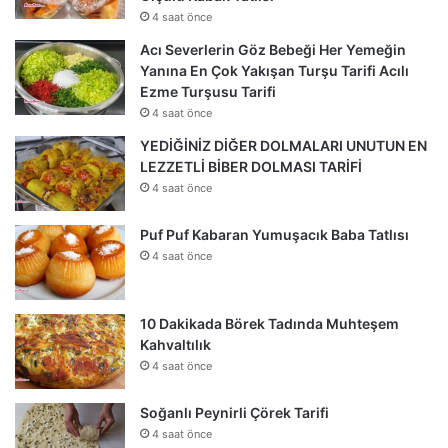
4 saat önce
Acı Severlerin Göz Bebeği Her Yemeğin
Yanına En Çok Yakışan Turşu Tarifi Acılı
Ezme Turşusu Tarifi
4 saat önce
YEDİĞİNİZ DİĞER DOLMALARI UNUTUN EN
LEZZETLİ BİBER DOLMASI TARİFİ
4 saat önce
Puf Puf Kabaran Yumuşacık Baba Tatlısı
4 saat önce
10 Dakikada Börek Tadında Muhteşem
Kahvaltılık
4 saat önce
Soğanlı Peynirli Çörek Tarifi
4 saat önce