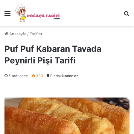
Menü
Ar
Anasayfa
/
Tarifler
Puf Puf Kabaran Tavada
Peynirli Pişi Tarifi
5 saat önce
330
Bir dakikadan az