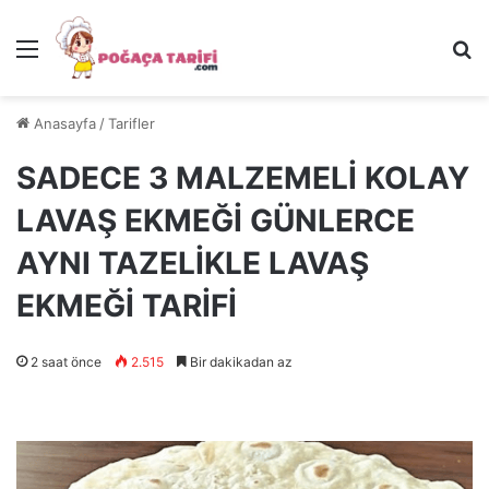
Menü
Ar
Anasayfa
/
Tarifler
SADECE 3 MALZEMELİ KOLAY
LAVAŞ EKMEĞİ GÜNLERCE
AYNI TAZELİKLE LAVAŞ
EKMEĞİ TARİFİ
2 saat önce
2.515
Bir dakikadan az