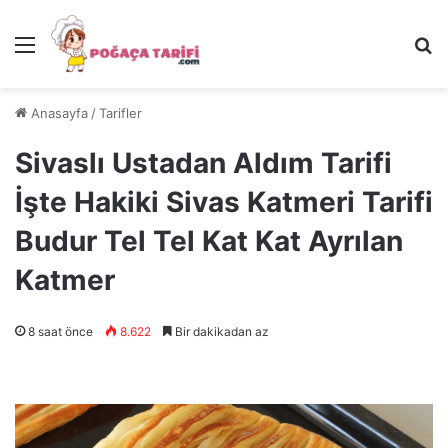
Menü
Ar
Anasayfa
/
Tarifler
Sivaslı Ustadan Aldım Tarifi
İşte Hakiki Sivas Katmeri Tarifi
Budur Tel Tel Kat Kat Ayrılan
Katmer
8 saat önce
8.622
Bir dakikadan az