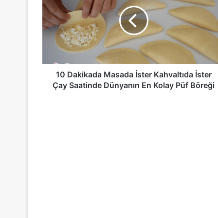
Masada
İster
Kahvaltıda
İster
Çay
Saatinde
Dünyanın
En
10 Dakikada Masada İster Kahvaltıda İster
Kolay
Çay Saatinde Dünyanın En Kolay Püf Böreği
Püf
Böreği