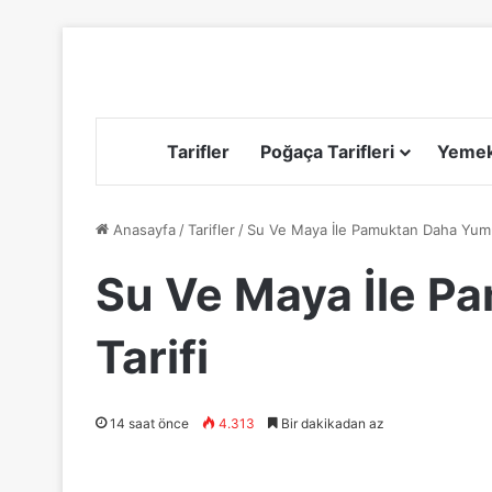
Tarifler
Poğaça Tarifleri
Yemek 
Anasayfa
/
Tarifler
/
Su Ve Maya İle Pamuktan Daha Yumu
Su Ve Maya İle P
Tarifi
14 saat önce
4.313
Bir dakikadan az