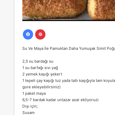
Facebook
Pinterest
Su Ve Maya İle Pamuktan Daha Yumuşak Simit Poğaç
2,5 su bardağı su
1 su barfağı sıvı yağ
2 yemek kaşığı şekert
1 tepeli çay kaşığı tuz yada tatlı kaşığıyla tam koyu
gore ekleyebilirsiniz)
1 paket maya
6,5-7 bardak kadar un(azar azar ekliyoruz)
Dışı için;
Susam