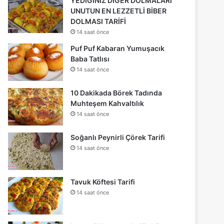
YEDİĞİNİZ DİĞER DOLMALARI
UNUTUN EN LEZZETLİ BİBER
DOLMASI TARİFİ
14 saat önce
Puf Puf Kabaran Yumuşacık
Baba Tatlısı
14 saat önce
10 Dakikada Börek Tadında
Muhteşem Kahvaltılık
14 saat önce
Soğanlı Peynirli Çörek Tarifi
14 saat önce
Tavuk Köftesi Tarifi
14 saat önce