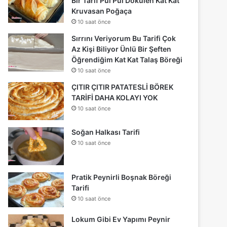
Bir Tarif Pul Pul Dökülen Kat Kat
Kruvasan Poğaça
10 saat önce
Sırrını Veriyorum Bu Tarifi Çok
Az Kişi Biliyor Ünlü Bir Şeften
Öğrendiğim Kat Kat Talaş Böreği
10 saat önce
ÇITIR ÇITIR PATATESLİ BÖREK
TARİFİ DAHA KOLAYI YOK
10 saat önce
Soğan Halkası Tarifi
10 saat önce
Pratik Peynirli Boşnak Böreği
Tarifi
10 saat önce
Lokum Gibi Ev Yapımı Peynir