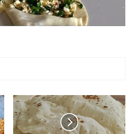
KOLAY
LAVAŞ
TARİFİ