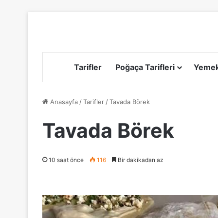
Tarifler
Poğaça Tarifleri
Yemek 
Anasayfa
/
Tarifler
/
Tavada Börek
Tavada Börek
10 saat önce
116
Bir dakikadan az