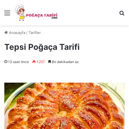
Menü
Ar
Anasayfa
/
Tarifler
Tepsi Poğaça Tarifi
13 saat önce
1.257
Bir dakikadan az