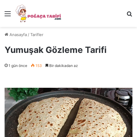
Menü
Ar
Anasayfa
/
Tarifler
Yumuşak Gözleme Tarifi
1 gün önce
153
Bir dakikadan az