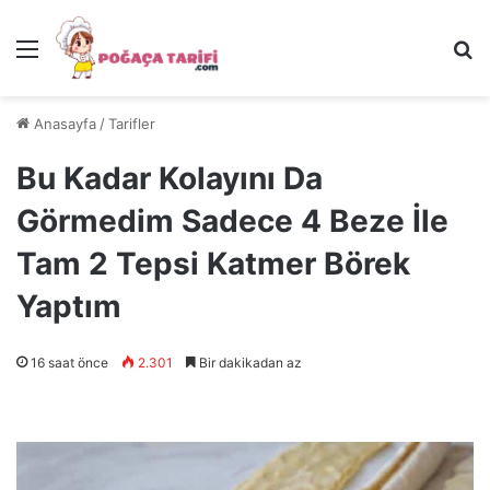
Menü
Ar
Anasayfa
/
Tarifler
Bu Kadar Kolayını Da
Görmedim Sadece 4 Beze İle
Tam 2 Tepsi Katmer Börek
Yaptım
16 saat önce
2.301
Bir dakikadan az