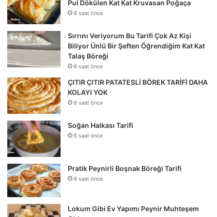
Pul Dökülen Kat Kat Kruvasan Poğaça
8 saat önce
Sırrını Veriyorum Bu Tarifi Çok Az Kişi
Biliyor Ünlü Bir Şeften Öğrendiğim Kat Kat
Talaş Böreği
8 saat önce
ÇITIR ÇITIR PATATESLİ BÖREK TARİFİ DAHA
KOLAYI YOK
8 saat önce
Soğan Halkası Tarifi
8 saat önce
Pratik Peynirli Boşnak Böreği Tarifi
8 saat önce
Lokum Gibi Ev Yapımı Peynir Muhteşem