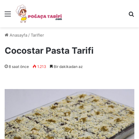
Menü
Ar
Anasayfa
/
Tarifler
Cocostar Pasta Tarifi
8 saat önce
1.213
Bir dakikadan az