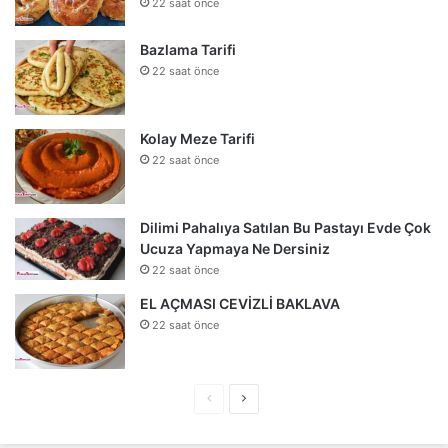
22 saat önce
Bazlama Tarifi
22 saat önce
Kolay Meze Tarifi
22 saat önce
Dilimi Pahalıya Satılan Bu Pastayı Evde Çok
Ucuza Yapmaya Ne Dersiniz
22 saat önce
EL AÇMASI CEVİZLİ BAKLAVA
22 saat önce
Önceki
Sonraki
sayfa
sayfa