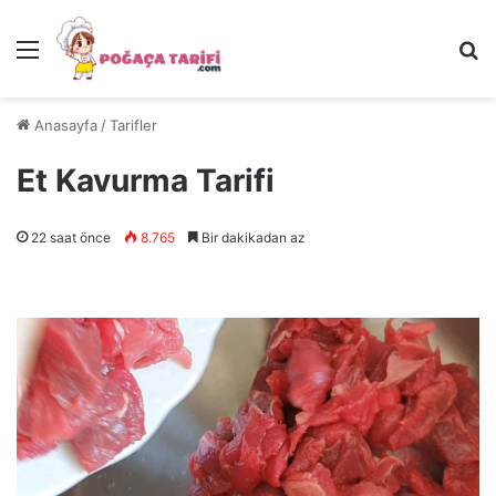
Menü
Ar
Anasayfa
/
Tarifler
Et Kavurma Tarifi
22 saat önce
8.765
Bir dakikadan az