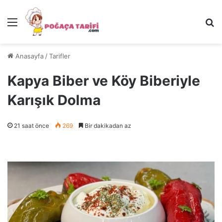
Menü
Ar
Anasayfa
/
Tarifler
Kapya Biber ve Köy Biberiyle
Karışık Dolma
21 saat önce
269
Bir dakikadan az