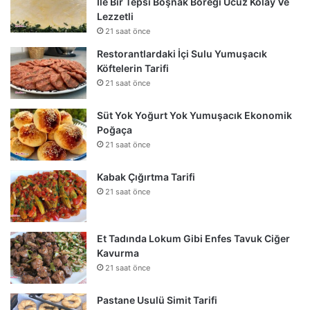
İle Bir Tepsi Boşnak Böreği Ucuz Kolay Ve
Lezzetli
21 saat önce
Restorantlardaki İçi Sulu Yumuşacık
Köftelerin Tarifi
21 saat önce
Süt Yok Yoğurt Yok Yumuşacık Ekonomik
Poğaça
21 saat önce
Kabak Çığırtma Tarifi
21 saat önce
Et Tadında Lokum Gibi Enfes Tavuk Ciğer
Kavurma
21 saat önce
Pastane Usulü Simit Tarifi