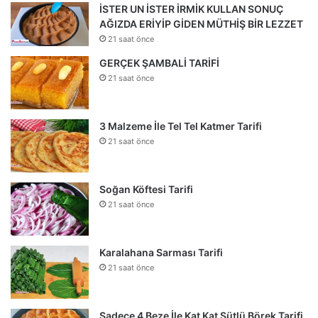
İSTER UN İSTER İRMİK KULLAN SONUÇ
AĞIZDA ERİYİP GİDEN MÜTHİŞ BİR LEZZET
21 saat önce
GERÇEK ŞAMBALİ TARİFİ
21 saat önce
3 Malzeme İle Tel Tel Katmer Tarifi
21 saat önce
Soğan Köftesi Tarifi
21 saat önce
Karalahana Sarması Tarifi
21 saat önce
Sadece 4 Beze İle Kat Kat Sütlü Börek Tarifi