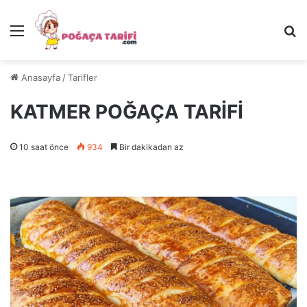
Menü
Ar
Anasayfa
/
Tarifler
KATMER POĞAÇA TARİFİ
10 saat önce
934
Bir dakikadan az