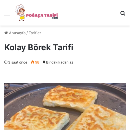
Menü
Ar
Anasayfa
/
Tarifler
Kolay Börek Tarifi
3 saat önce
98
Bir dakikadan az