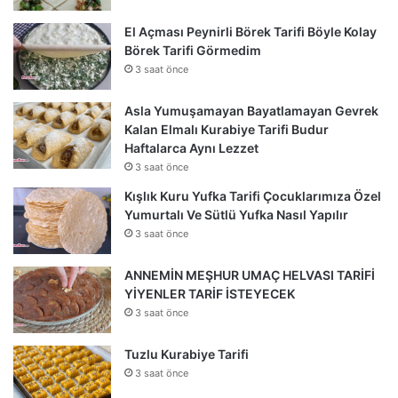
El Açması Peynirli Börek Tarifi Böyle Kolay
Börek Tarifi Görmedim
3 saat önce
Asla Yumuşamayan Bayatlamayan Gevrek
Kalan Elmalı Kurabiye Tarifi Budur
Haftalarca Aynı Lezzet
3 saat önce
Kışlık Kuru Yufka Tarifi Çocuklarımıza Özel
Yumurtalı Ve Sütlü Yufka Nasıl Yapılır
3 saat önce
ANNEMİN MEŞHUR UMAÇ HELVASI TARİFİ
YİYENLER TARİF İSTEYECEK
3 saat önce
Tuzlu Kurabiye Tarifi
3 saat önce