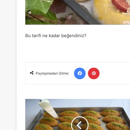
Bu tarifi ne kadar beğendiniz?
Facebook
Pinterest
Paylaşmadan Gitme:
Tam
Kıvamlı
Kıyır
Kıyır
Kalburabastı