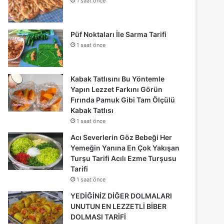
1 saat önce
Püf Noktaları İle Sarma Tarifi
1 saat önce
Kabak Tatlısını Bu Yöntemle
Yapın Lezzet Farkını Görün
Fırında Pamuk Gibi Tam Ölçülü
Kabak Tatlısı
1 saat önce
Acı Severlerin Göz Bebeği Her
Yemeğin Yanına En Çok Yakışan
Turşu Tarifi Acılı Ezme Turşusu
Tarifi
1 saat önce
YEDİĞİNİZ DİĞER DOLMALARI
UNUTUN EN LEZZETLİ BİBER
DOLMASI TARİFİ