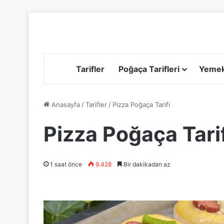
Tarifler
Poğaça Tarifleri
Yemek 
Anasayfa
/
Tarifler
/
Pizza Poğaça Tarifi
Pizza Poğaça Tarif
1 saat önce
9.428
Bir dakikadan az