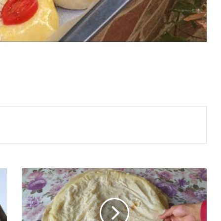
Taze
Böreklik
Yufka
Nasıl
Yapılır