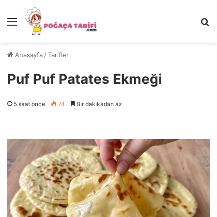
Menü
Ar
Anasayfa
/
Tarifler
Puf Puf Patates Ekmeği
5 saat önce
74
Bir dakikadan az