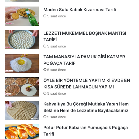
Maden Sulu Kabak Kızarması Tarifi
5 saat önce
LEZZETİ MÜKEMMEL BOŞNAK MANTISI
TARİFİ
5 saat önce
TAM MANASIYLA PAMUK GİBİ KATMER
POĞAÇA TARİFİ
5 saat önce
ÖYLE BİR YÖNTEMLE YAPTIM Kİ EVDE EN
KISA SÜREDE LAHMACUN YAPIMI
5 saat önce
Kahvaltıya Bu Çöreği Mutlaka Yapın Hem
Şekline Hem de Lezzetine Bayılacaksınız
5 saat önce
Pofur Pofur Kabaran Yumuşacık Poğaça
Tarifi