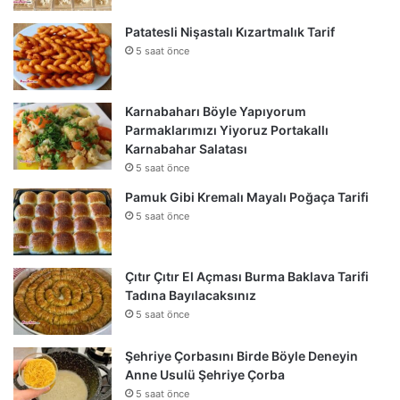
Patatesli Nişastalı Kızartmalık Tarif
5 saat önce
Karnabaharı Böyle Yapıyorum
Parmaklarımızı Yiyoruz Portakallı
Karnabahar Salatası
5 saat önce
Pamuk Gibi Kremalı Mayalı Poğaça Tarifi
5 saat önce
Çıtır Çıtır El Açması Burma Baklava Tarifi
Tadına Bayılacaksınız
5 saat önce
Şehriye Çorbasını Birde Böyle Deneyin
Anne Usulü Şehriye Çorba
5 saat önce