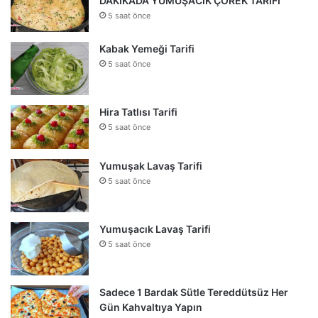
DAKİKADA YUMUŞACIK ÇÖREK TARİFİ
5 saat önce
Kabak Yemeği Tarifi
5 saat önce
Hira Tatlısı Tarifi
5 saat önce
Yumuşak Lavaş Tarifi
5 saat önce
Yumuşacık Lavaş Tarifi
5 saat önce
Sadece 1 Bardak Sütle Tereddütsüz Her
Gün Kahvaltıya Yapın