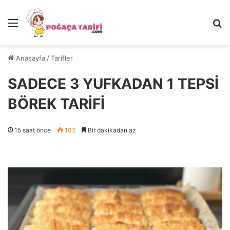
Menü
Ar
Anasayfa
/
Tarifler
SADECE 3 YUFKADAN 1 TEPSİ
BÖREK TARİFİ
15 saat önce
102
Bir dakikadan az