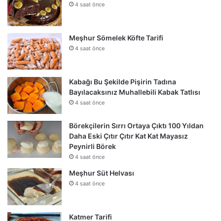
4 saat önce
Meşhur Sömelek Köfte Tarifi
4 saat önce
Kabağı Bu Şekilde Pişirin Tadına
Bayılacaksınız Muhallebili Kabak Tatlısı
4 saat önce
Börekçilerin Sırrı Ortaya Çıktı 100 Yıldan
Daha Eski Çıtır Çıtır Kat Kat Mayasız
Peynirli Börek
4 saat önce
Meşhur Süt Helvası
4 saat önce
Katmer Tarifi