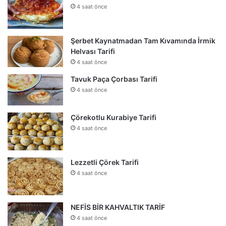
4 saat önce
Şerbet Kaynatmadan Tam Kıvamında İrmik
Helvası Tarifi
4 saat önce
Tavuk Paça Çorbası Tarifi
4 saat önce
Çörekotlu Kurabiye Tarifi
4 saat önce
Lezzetli Çörek Tarifi
4 saat önce
NEFİS BİR KAHVALTIK TARİF
4 saat önce