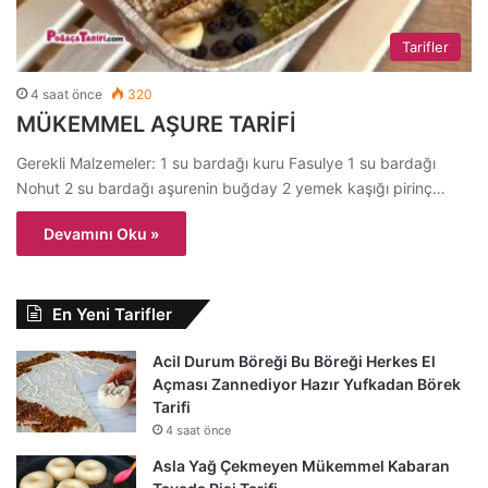
Tarifler
4 saat önce
320
MÜKEMMEL AŞURE TARİFİ
Gerekli Malzemeler: 1 su bardağı kuru Fasulye 1 su bardağı
Nohut 2 su bardağı aşurenin buğday 2 yemek kaşığı pirinç…
Devamını Oku »
En Yeni Tarifler
Acil Durum Böreği Bu Böreği Herkes El
Açması Zannediyor Hazır Yufkadan Börek
Tarifi
4 saat önce
Asla Yağ Çekmeyen Mükemmel Kabaran