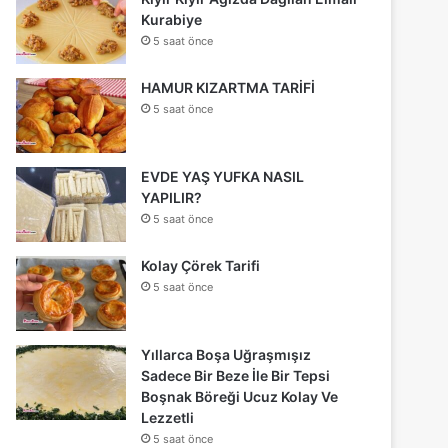
Kurabiye
5 saat önce
HAMUR KIZARTMA TARİFİ
5 saat önce
EVDE YAŞ YUFKA NASIL
YAPILIR?
5 saat önce
Kolay Çörek Tarifi
5 saat önce
Yıllarca Boşa Uğraşmışız
Sadece Bir Beze İle Bir Tepsi
Boşnak Böreği Ucuz Kolay Ve
Lezzetli
5 saat önce