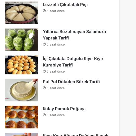
Lezzetli Çikolatalı Pişi
5 saat önce
Yıllarca Bozulmayan Salamura
Yaprak Tarifi
5 saat önce
İçi Çikolata Dolgulu Kıyır Kıyır
Kurabiye Tarifi
5 saat önce
Pul Pul Dökülen Börek Tarifi
5 saat önce
Kolay Pamuk Poğaça
5 saat önce
Kıyır Kıyır Ağızda Dağılan Elmalı