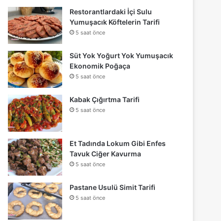
Restorantlardaki İçi Sulu
Yumuşacık Köftelerin Tarifi
5 saat önce
Süt Yok Yoğurt Yok Yumuşacık
Ekonomik Poğaça
5 saat önce
Kabak Çığırtma Tarifi
5 saat önce
Et Tadında Lokum Gibi Enfes
Tavuk Ciğer Kavurma
5 saat önce
Pastane Usulü Simit Tarifi
5 saat önce