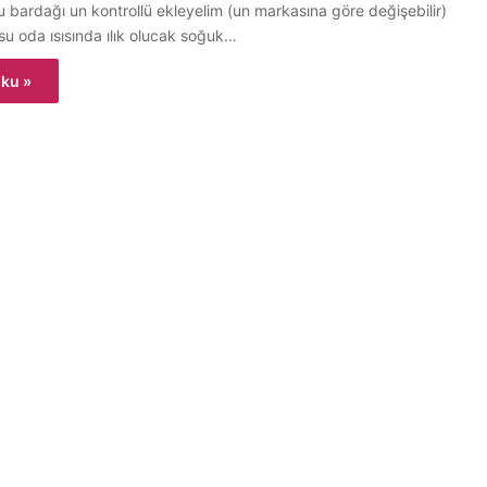
 bardağı un kontrollü ekleyelim (un markasına göre değişebilir)
su oda ısısında ılık olucak soğuk…
ku »