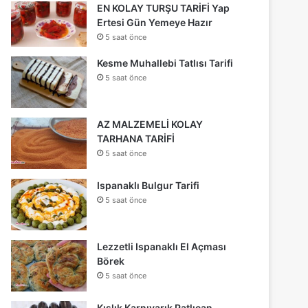
EN KOLAY TURŞU TARİFİ Yap
Ertesi Gün Yemeye Hazır
5 saat önce
Kesme Muhallebi Tatlısı Tarifi
5 saat önce
AZ MALZEMELİ KOLAY
TARHANA TARİFİ
5 saat önce
Ispanaklı Bulgur Tarifi
5 saat önce
Lezzetli Ispanaklı El Açması
Börek
5 saat önce
Kışlık Karnıyarık Patlıcan