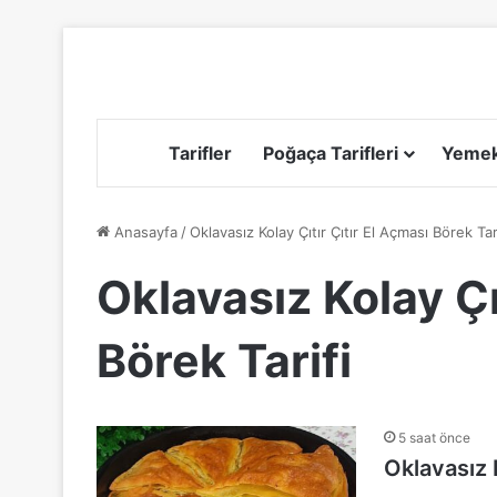
Tarifler
Poğaça Tarifleri
Yemek 
Anasayfa
/
Oklavasız Kolay Çıtır Çıtır El Açması Börek Tar
Oklavasız Kolay Çı
Börek Tarifi
5 saat önce
Oklavasız K