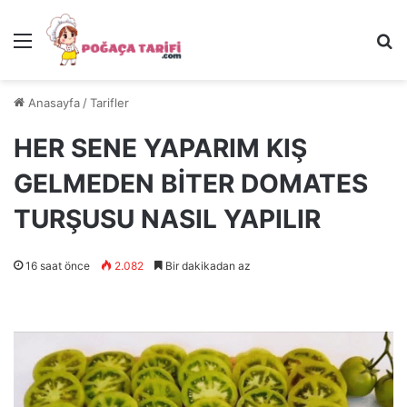
Menü
Ar
Anasayfa
/
Tarifler
HER SENE YAPARIM KIŞ
GELMEDEN BİTER DOMATES
TURŞUSU NASIL YAPILIR
16 saat önce
2.082
Bir dakikadan az